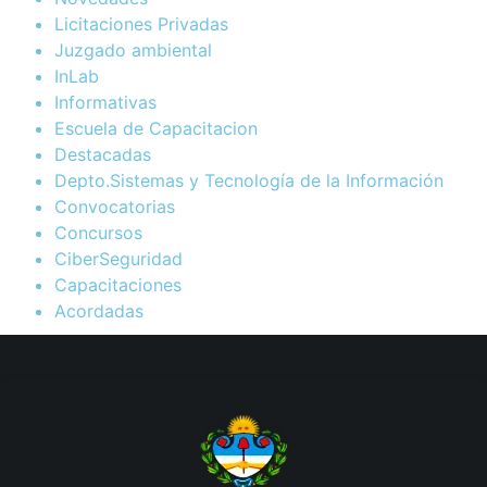
Licitaciones Privadas
Juzgado ambiental
InLab
Informativas
Escuela de Capacitacion
Destacadas
Depto.Sistemas y Tecnología de la Información
Convocatorias
Concursos
CiberSeguridad
Capacitaciones
Acordadas