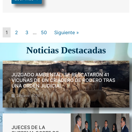
1
2
3
…
50
Siguiente »
Noticias Destacadas
JUZGADO AMBIENTAL: SE RESCATARON 41
VICUÑAS DE UN CRIADERO DE RODERO TRAS
UNA ORDEN JUDICIAL
24 junio, 2026
JUECES DE LA