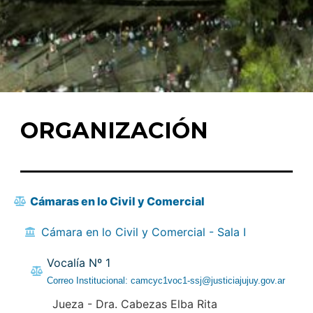
ORGANIZACIÓN
Cámaras en lo Civil y Comercial
Cámara en lo Civil y Comercial - Sala I
Vocalía Nº 1
Correo Institucional: camcyc1voc1-ssj@justiciajujuy.gov.ar
Jueza - Dra. Cabezas Elba Rita