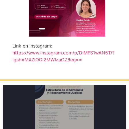
Link en Instagram:
https://www.instagram.com/p/DIMFS1wAN5T/?
igsh=MXZlOGI2MWIzaGZ6eg==