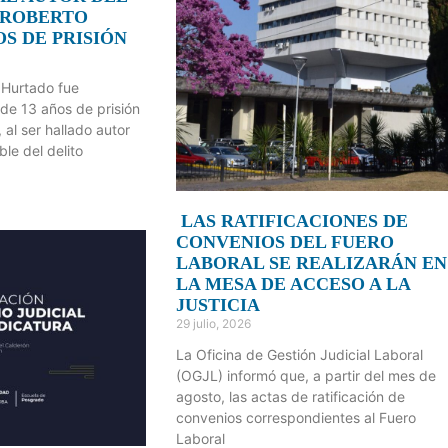
 ROBERTO
OS DE PRISIÓN
 Hurtado fue
de 13 años de prisión
 al ser hallado autor
le del delito
LAS RATIFICACIONES DE
CONVENIOS DEL FUERO
LABORAL SE REALIZARÁN EN
LA MESA DE ACCESO A LA
JUSTICIA
29 julio, 2026
La Oficina de Gestión Judicial Laboral
(OGJL) informó que, a partir del mes de
agosto, las actas de ratificación de
convenios correspondientes al Fuero
Laboral