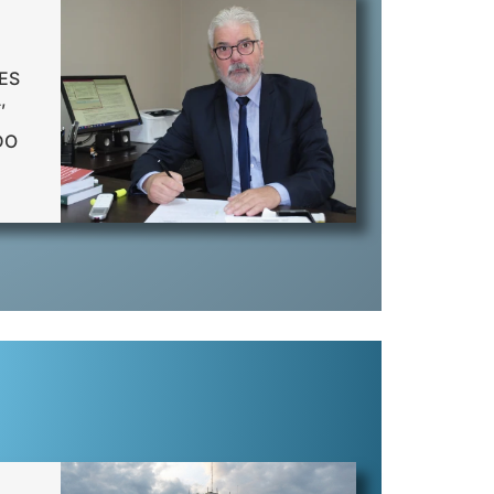
ES
,
DO