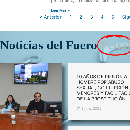
precedente, se realiza con el único objet
Leer Más »
« Anterior
1
2
3
4
5
Sig
Noticias del Fuero
Pena
10 AÑOS DE PRISIÓN A
HOMBRE POR ABUSO
SEXUAL, CORRUPCIÓN
MENORES Y FACILITAC
DE LA PROSTITUCIÓN
3 julio, 2026