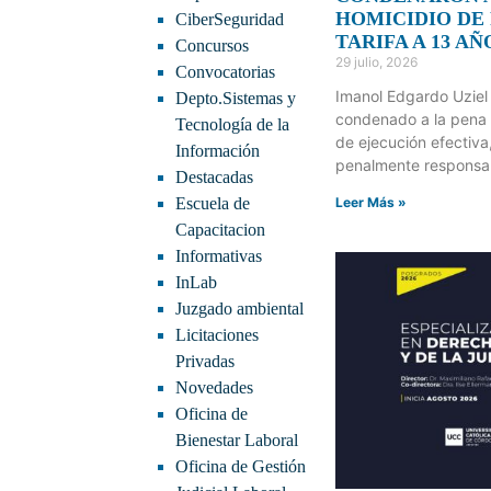
HOMICIDIO DE
CiberSeguridad
TARIFA A 13 AÑ
Concursos
29 julio, 2026
Convocatorias
Imanol Edgardo Uziel
Depto.Sistemas y
condenado a la pena 
Tecnología de la
de ejecución efectiva,
Información
penalmente responsab
Destacadas
Escuela de
Leer Más »
Capacitacion
Informativas
InLab
Juzgado ambiental
Licitaciones
Privadas
Novedades
Oficina de
Bienestar Laboral
Oficina de Gestión