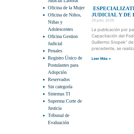
Judicial Laboral
Oficina de la Mujer
ESPECIALIZAT
JUDICIAL Y DE
Oficina de Niños,
29 julio, 2026
Niñas y
Adolescentes
La publicación por pa
Capacitación del Pode
Oficina Gestion
Guillermo Snopek” de 
Judicial
precedente, se realiz
Penales
Registro Único de
Leer Más »
Postulantes para
Adopción
Reservados
Sin categoría
Sistemas TI
Suprema Corte de
Justicia
Tribunal de
Evaluación