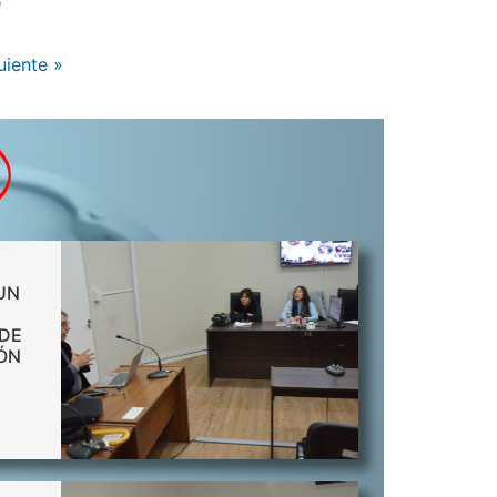
o
uiente »
l
 UN
 DE
IÓN