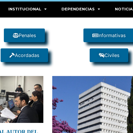
INSTITUCIONAL
DEPENDENCIAS
NOTICIA
Penales
Informativas
Acordadas
Civiles
L AUTOR DEL