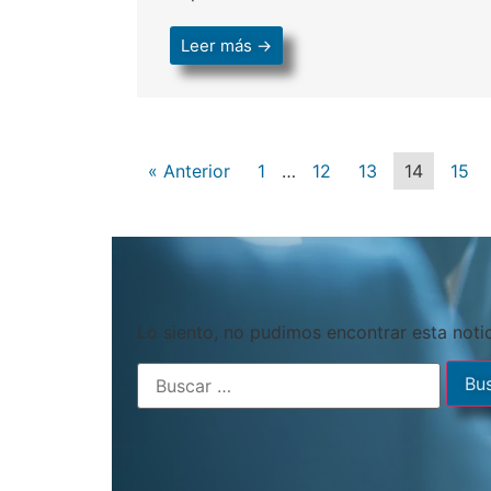
Leer más →
« Anterior
1
…
12
13
14
15
Lo siento, no pudimos encontrar esta notic