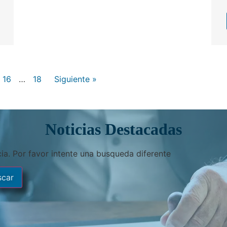
16
…
18
Siguiente »
Noticias Destacadas
ia. Por favor intente una busqueda diferente