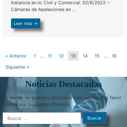
Instancia en lo Civil y Comercial. 02/8/2022 –
Cámaras de Apelaciones en ...
Leer más →
« Anterior
1
…
11
12
13
14
15
…
18
Siguiente »
Noticias Destacadas
Lo siento, no pudimos encontrar esta noticia. Por favor
intente una busqueda diferente