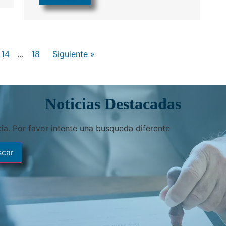
14
…
18
Siguiente »
Noticias Destacadas
ia. Por favor intente una busqueda diferente