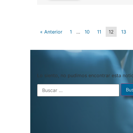
« Anterior
1
…
10
11
12
13
Lo siento, no pudimos encontrar esta notic