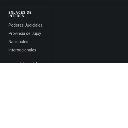
ENLACES DE
INTERÉS
Poderes Judiciales
Provincia de Jujuy
Nacionales
Internacionales
Mapa del
Sitio
INFORMACIÓN DE CONTACTO
Jujuy, Argentina
0388-4245300
Edificio Central : 0388-4245300