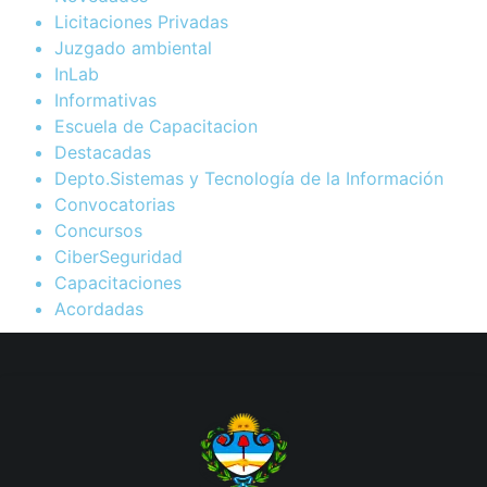
Licitaciones Privadas
Juzgado ambiental
InLab
Informativas
Escuela de Capacitacion
Destacadas
Depto.Sistemas y Tecnología de la Información
Convocatorias
Concursos
CiberSeguridad
Capacitaciones
Acordadas