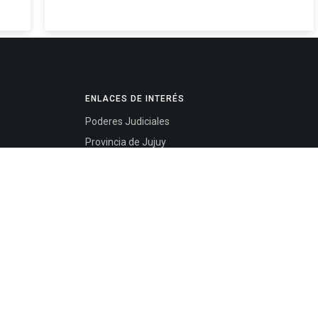
ENLACES DE INTERÉS
Poderes Judiciales
Provincia de Jujuy
Nacionales
- 4245334
Internacionales
245325
Mapa del Sitio