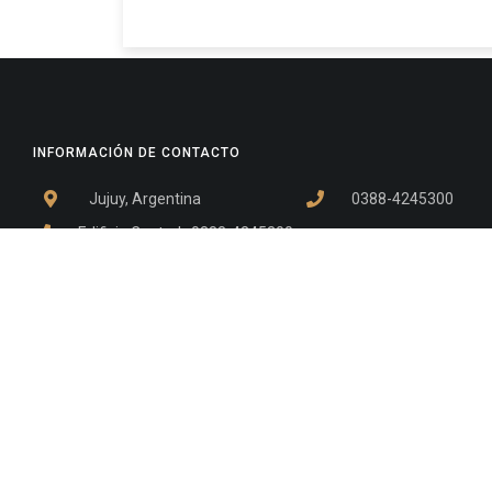
INFORMACIÓN DE CONTACTO
Jujuy, Argentina
0388-4245300
Edificio Central : 0388-4245300
Suprema Corte de Justicia: 4245330 - 4245331 - 4245332 
- 4245335
Juzgado Civil: 4245321 - 4245322 - 4245323 - 4245324 - 4
Edificio Ex-Panorama: 4245342
Tribunal de Familia - Vocalías 1, 2 y 3: 4245340
Tribunal de Familia - Vocalías 4, 5 y 6: 4245341