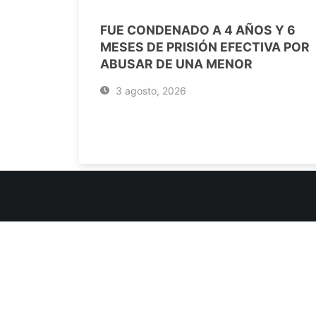
FUE CONDENADO A 4 AÑOS Y 6
MESES DE PRISIÓN EFECTIVA POR
ABUSAR DE UNA MENOR
3 agosto, 2026
INFORMACIÓN DE CONTACTO
Jujuy, Argentina
0388-4245300
Edificio Central : 0388-4245300
Suprema Corte de Justicia: 4245330 - 4245331 - 4245332 