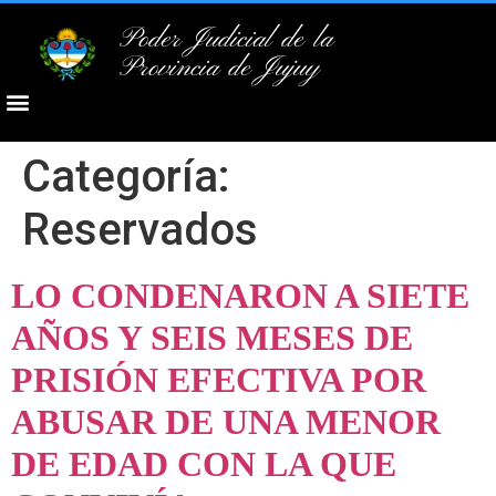
Poder Judicial de la
Provincia de Jujuy
Categoría:
Reservados
LO CONDENARON A SIETE
AÑOS Y SEIS MESES DE
PRISIÓN EFECTIVA POR
ABUSAR DE UNA MENOR
DE EDAD CON LA QUE