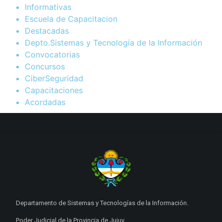
Informativas
Escuela de Capacitacion
Destacadas
Depto.Sistemas y Tecnología de la Información
Convocatorias
Concursos
CiberSeguridad
Capacitaciones
Acordadas
Departamento de Sistemas y Tecnologías de la Información.
Poder Judicial de la Provincia de Jujuy