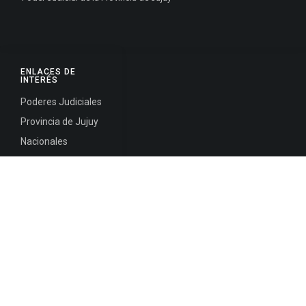
ENLACES DE
INTERÉS
Poderes Judiciales
Provincia de Jujuy
Nacionales
Internacionales
Mapa del
Sitio
INFORMACIÓN DE CONTACTO
Jujuy, Argentina